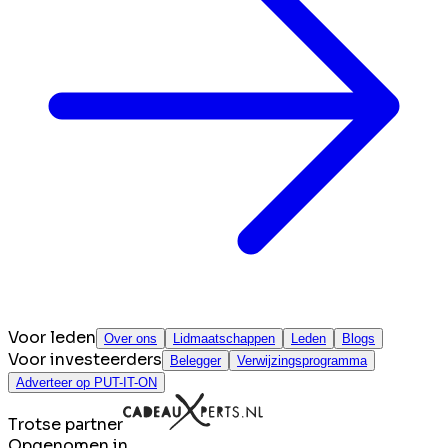
Voor leden
Over ons
Lidmaatschappen
Leden
Blogs
Voor investeerders
Belegger
Verwijzingsprogramma
Adverteer op PUT-IT-ON
Trotse partner
Opgenomen in