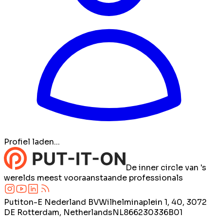
Profiel laden...
De inner circle van 's
werelds meest vooraanstaande professionals
Putiton-E Nederland BV
Wilhelminaplein 1, 40, 3072
DE Rotterdam, Netherlands
NL866230336B01