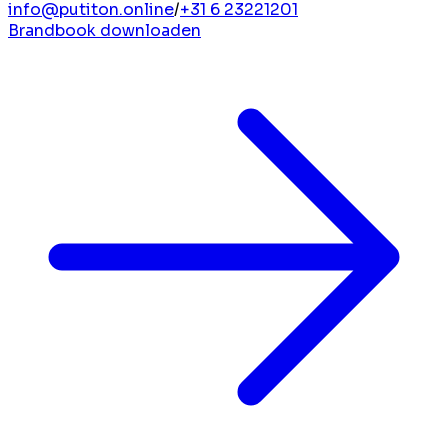
info@putiton.online
/
+31 6 23221201
Brandbook downloaden