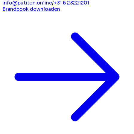
info@putiton.online
/
+31 6 23221201
Brandbook downloaden