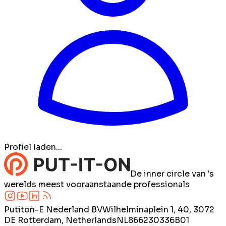
Profiel laden...
De inner circle van 's
werelds meest vooraanstaande professionals
Putiton-E Nederland BV
Wilhelminaplein 1, 40, 3072
DE Rotterdam, Netherlands
NL866230336B01