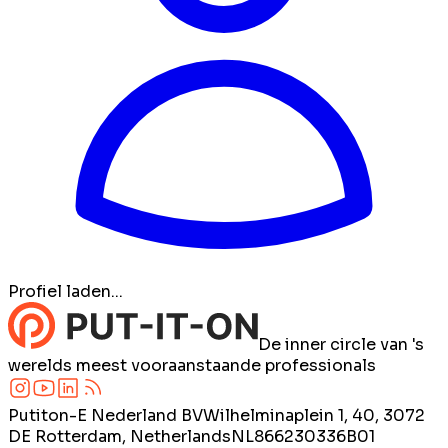
Profiel laden...
De inner circle van 's
werelds meest vooraanstaande professionals
Putiton-E Nederland BV
Wilhelminaplein 1, 40, 3072
DE Rotterdam, Netherlands
NL866230336B01