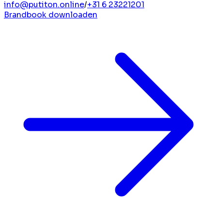
info@putiton.online
/
+31 6 23221201
Brandbook downloaden