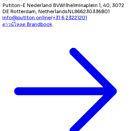
Putiton-E Nederland BV
Wilhelminaplein 1, 40, 3072
DE Rotterdam, Netherlands
NL866230336B01
info@putiton.online
/
+31 6 23221201
ดาวน์โหลด Brandbook