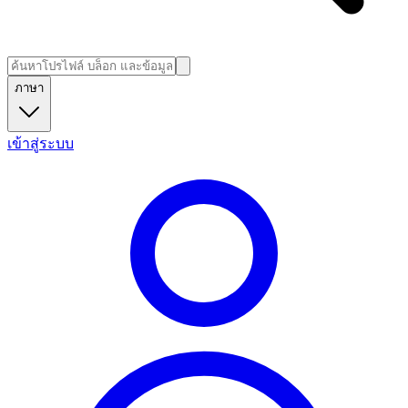
ภาษา
เข้าสู่ระบบ