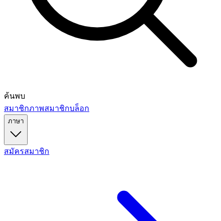
ค้นพบ
สมาชิกภาพ
สมาชิก
บล็อก
ภาษา
สมัครสมาชิก