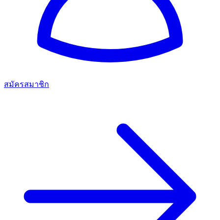
สมัครสมาชิก