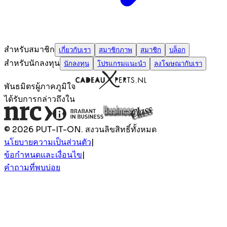
สำหรับสมาชิก
เกี่ยวกับเรา
สมาชิกภาพ
สมาชิก
บล็อก
สำหรับนักลงทุน
นักลงทุน
โปรแกรมแนะนำ
ลงโฆษณากับเรา
พันธมิตรผู้ภาคภูมิใจ
ได้รับการกล่าวถึงใน
© 2026 PUT-IT-ON. สงวนลิขสิทธิ์ทั้งหมด
นโยบายความเป็นส่วนตัว
|
ข้อกำหนดและเงื่อนไข
|
คำถามที่พบบ่อย