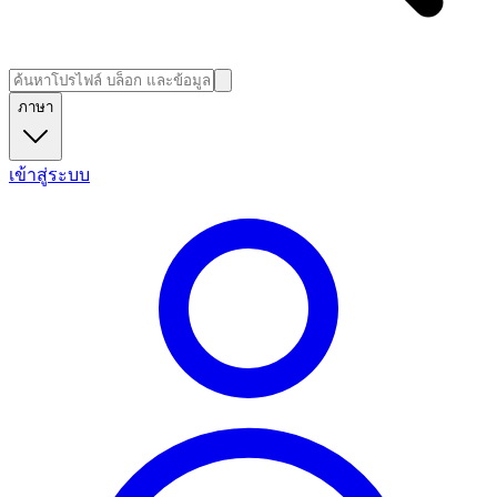
ภาษา
เข้าสู่ระบบ