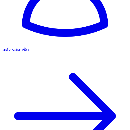
สมัครสมาชิก