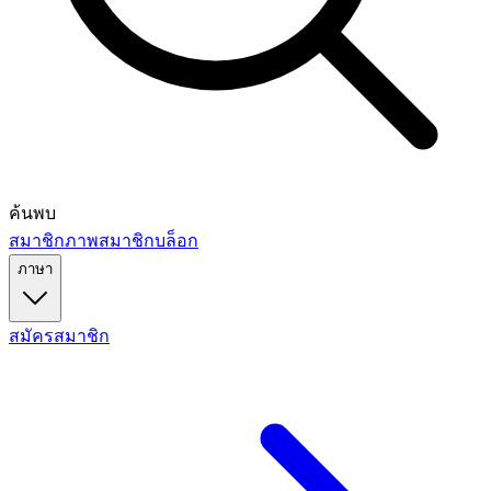
ค้นพบ
สมาชิกภาพ
สมาชิก
บล็อก
ภาษา
สมัครสมาชิก