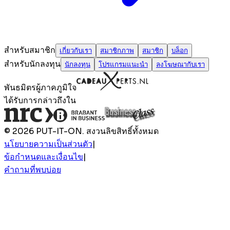
สำหรับสมาชิก
เกี่ยวกับเรา
สมาชิกภาพ
สมาชิก
บล็อก
สำหรับนักลงทุน
นักลงทุน
โปรแกรมแนะนำ
ลงโฆษณากับเรา
พันธมิตรผู้ภาคภูมิใจ
ได้รับการกล่าวถึงใน
© 2026 PUT-IT-ON. สงวนลิขสิทธิ์ทั้งหมด
นโยบายความเป็นส่วนตัว
|
ข้อกำหนดและเงื่อนไข
|
คำถามที่พบบ่อย