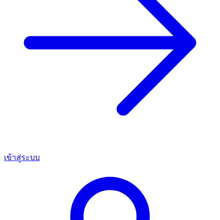
เข้าสู่ระบบ