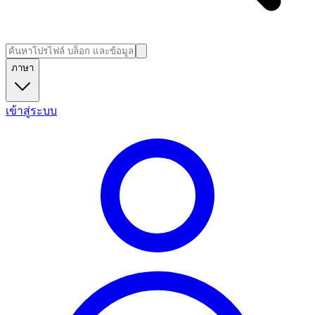
ภาษา
เข้าสู่ระบบ