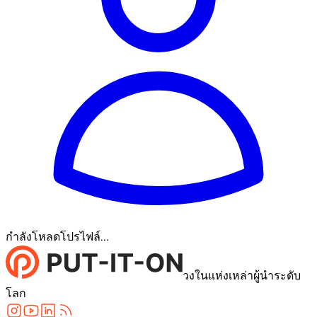
กำลังโหลดโปรไฟล์...
วงในแห่งเหล่าผู้นำระดับ
โลก