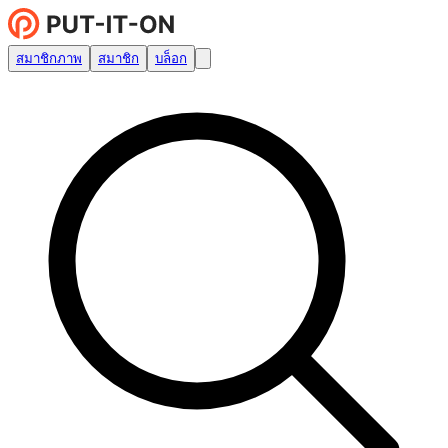
สมาชิกภาพ
สมาชิก
บล็อก