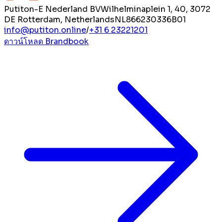
Putiton-E Nederland BV
Wilhelminaplein 1, 40, 3072
DE Rotterdam, Netherlands
NL866230336B01
info@putiton.online
/
+31 6 23221201
ดาวน์โหลด Brandbook