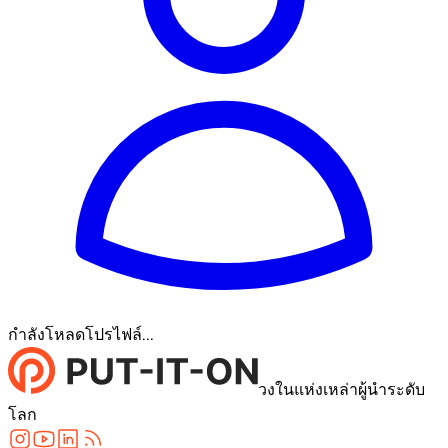
กำลังโหลดโปรไฟล์...
วงในแห่งเหล่าผู้นำระดับ
โลก