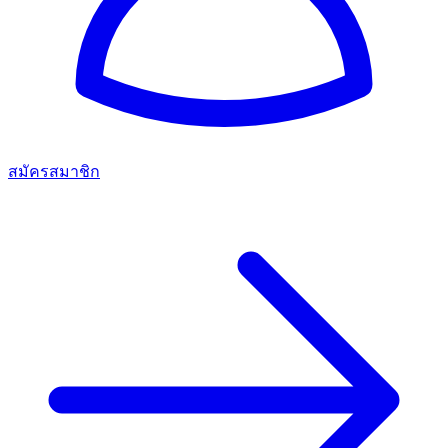
สมัครสมาชิก