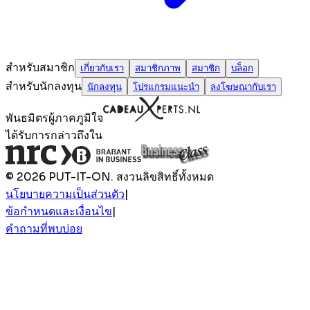
สำหรับสมาชิก
เกี่ยวกับเรา
สมาชิกภาพ
สมาชิก
บล็อก
สำหรับนักลงทุน
นักลงทุน
โปรแกรมแนะนำ
ลงโฆษณากับเรา
พันธมิตรผู้ภาคภูมิใจ
ได้รับการกล่าวถึงใน
© 2026 PUT-IT-ON. สงวนลิขสิทธิ์ทั้งหมด
นโยบายความเป็นส่วนตัว
|
ข้อกำหนดและเงื่อนไข
|
คำถามที่พบบ่อย