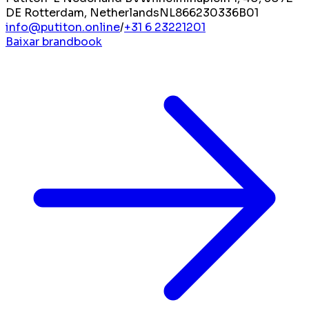
DE Rotterdam, Netherlands
NL866230336B01
info@putiton.online
/
+31 6 23221201
Baixar brandbook