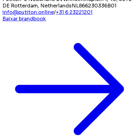
DE Rotterdam, Netherlands
NL866230336B01
info@putiton.online
/
+31 6 23221201
Baixar brandbook