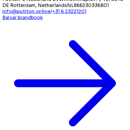
DE Rotterdam, Netherlands
NL866230336B01
info@putiton.online
/
+31 6 23221201
Baixar brandbook