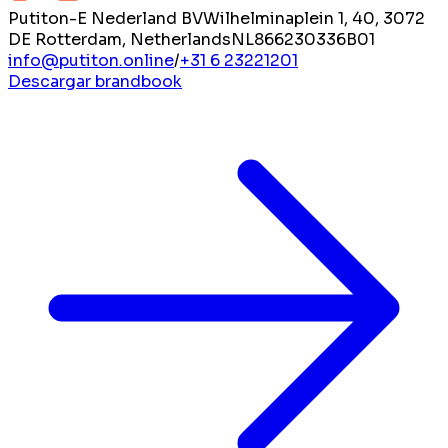
Putiton-E Nederland BV
Wilhelminaplein 1, 40, 3072
DE Rotterdam, Netherlands
NL866230336B01
info@putiton.online
/
+31 6 23221201
Descargar brandbook