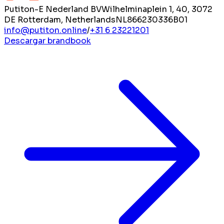
Putiton-E Nederland BV
Wilhelminaplein 1, 40, 3072
DE Rotterdam, Netherlands
NL866230336B01
info@putiton.online
/
+31 6 23221201
Descargar brandbook