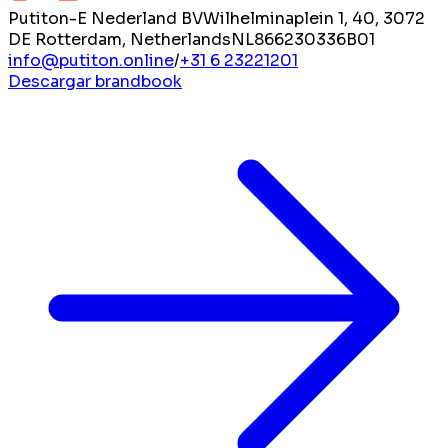
Putiton-E Nederland BV
Wilhelminaplein 1, 40, 3072
DE Rotterdam, Netherlands
NL866230336B01
info@putiton.online
/
+31 6 23221201
Descargar brandbook