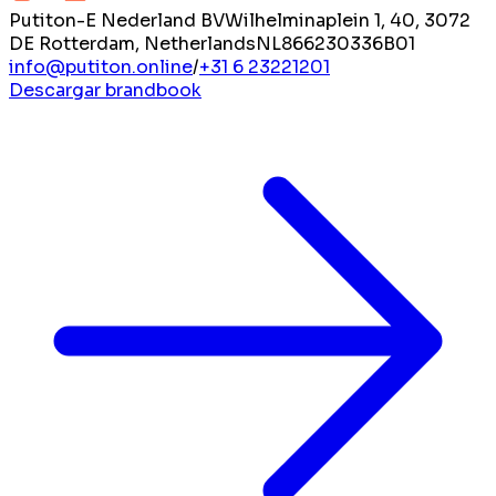
Putiton-E Nederland BV
Wilhelminaplein 1, 40, 3072
DE Rotterdam, Netherlands
NL866230336B01
info@putiton.online
/
+31 6 23221201
Descargar brandbook