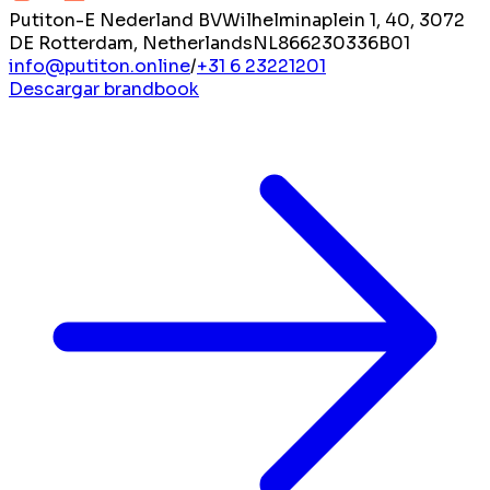
Putiton-E Nederland BV
Wilhelminaplein 1, 40, 3072
DE Rotterdam, Netherlands
NL866230336B01
info@putiton.online
/
+31 6 23221201
Descargar brandbook