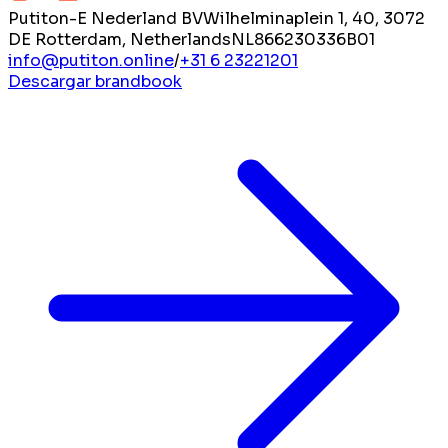
Putiton-E Nederland BV
Wilhelminaplein 1, 40, 3072
DE Rotterdam, Netherlands
NL866230336B01
info@putiton.online
/
+31 6 23221201
Descargar brandbook