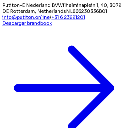
Putiton-E Nederland BV
Wilhelminaplein 1, 40, 3072
DE Rotterdam, Netherlands
NL866230336B01
info@putiton.online
/
+31 6 23221201
Descargar brandbook