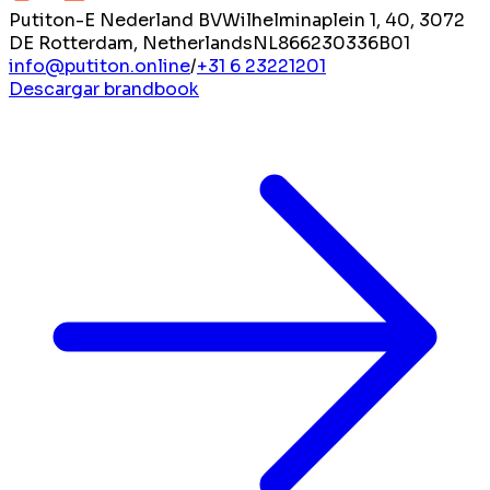
Putiton-E Nederland BV
Wilhelminaplein 1, 40, 3072
DE Rotterdam, Netherlands
NL866230336B01
info@putiton.online
/
+31 6 23221201
Descargar brandbook