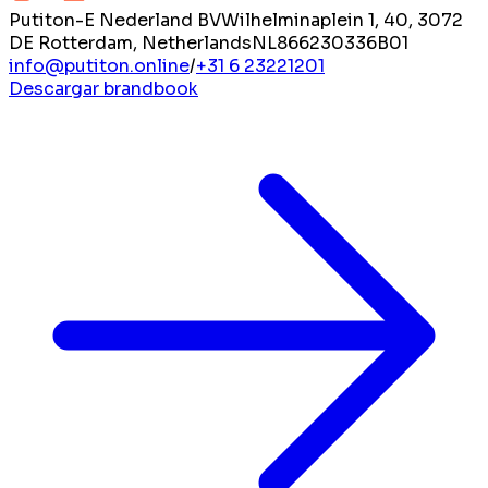
Putiton-E Nederland BV
Wilhelminaplein 1, 40, 3072
DE Rotterdam, Netherlands
NL866230336B01
info@putiton.online
/
+31 6 23221201
Descargar brandbook