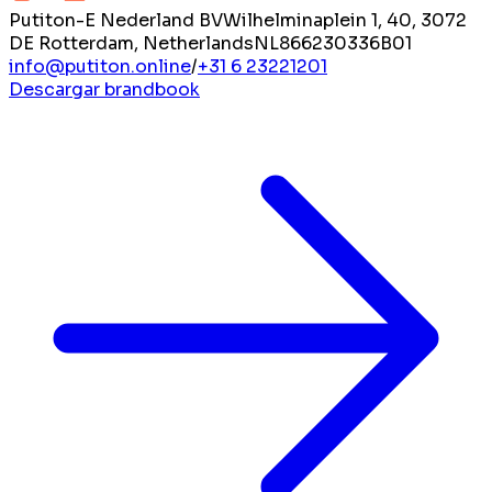
Putiton-E Nederland BV
Wilhelminaplein 1, 40, 3072
DE Rotterdam, Netherlands
NL866230336B01
info@putiton.online
/
+31 6 23221201
Descargar brandbook