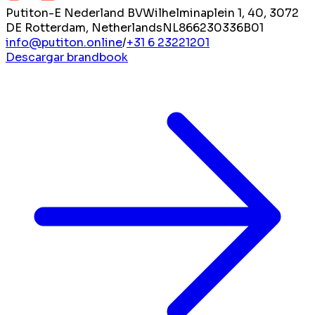
Putiton-E Nederland BV
Wilhelminaplein 1, 40, 3072
DE Rotterdam, Netherlands
NL866230336B01
info@putiton.online
/
+31 6 23221201
Descargar brandbook