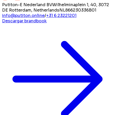
Putiton-E Nederland BV
Wilhelminaplein 1, 40, 3072
DE Rotterdam, Netherlands
NL866230336B01
info@putiton.online
/
+31 6 23221201
Descargar brandbook