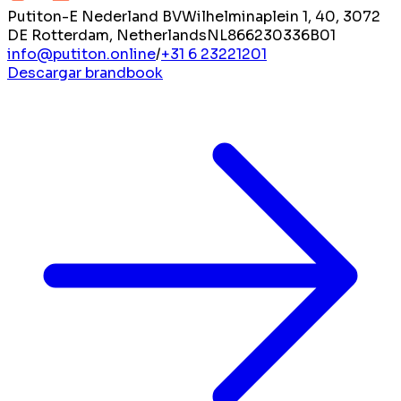
Putiton-E Nederland BV
Wilhelminaplein 1, 40, 3072
DE Rotterdam, Netherlands
NL866230336B01
info@putiton.online
/
+31 6 23221201
Descargar brandbook