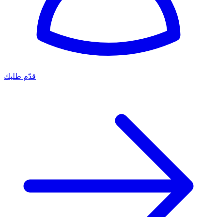
قدّم طلبك