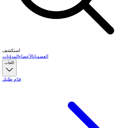
استكشف
العضويات
الأعضاء
المدوّنات
اللغات
قدّم طلبك