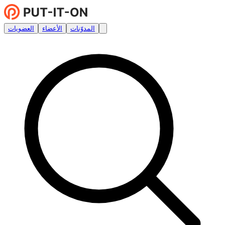
المدوّنات
الأعضاء
العضويات