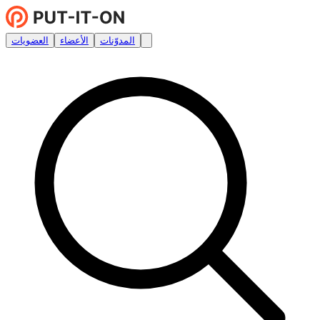
المدوّنات
الأعضاء
العضويات