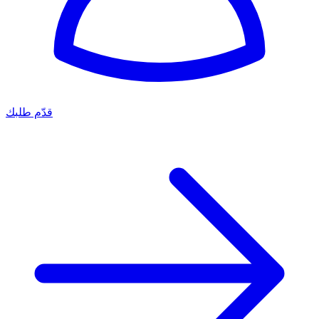
قدّم طلبك