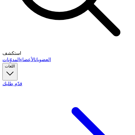
استكشف
العضويات
الأعضاء
المدوّنات
اللغات
قدّم طلبك