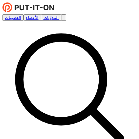
المدوّنات
الأعضاء
العضويات