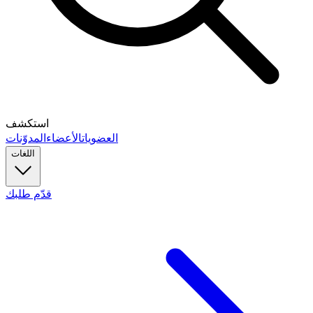
استكشف
العضويات
الأعضاء
المدوّنات
اللغات
قدّم طلبك