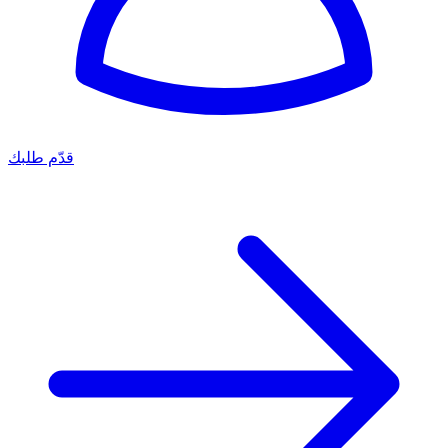
قدّم طلبك