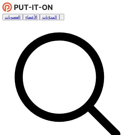
المدوّنات
الأعضاء
العضويات