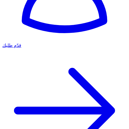
قدّم طلبك