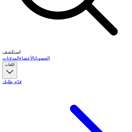
استكشف
العضويات
الأعضاء
المدوّنات
اللغات
قدّم طلبك