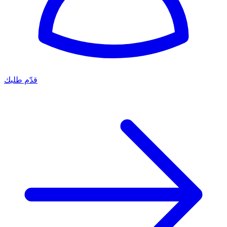
قدّم طلبك