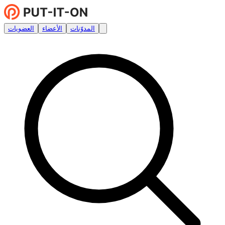
المدوّنات
الأعضاء
العضويات