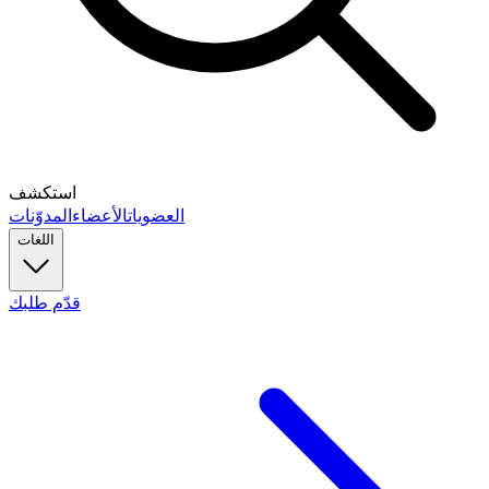
استكشف
العضويات
الأعضاء
المدوّنات
اللغات
قدّم طلبك