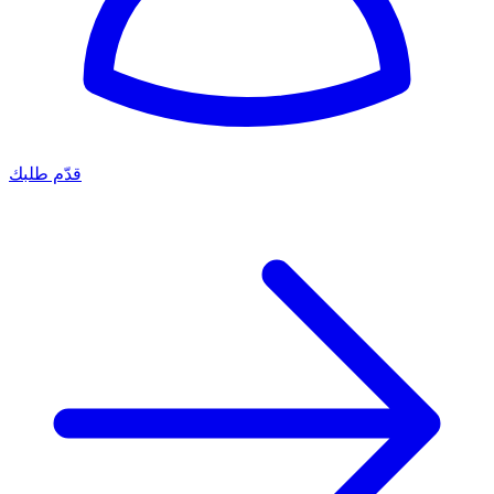
قدّم طلبك