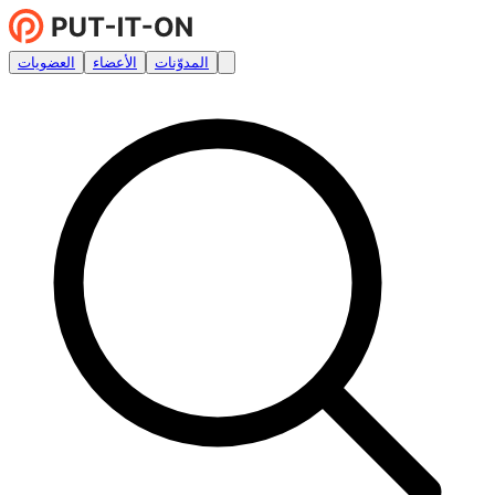
المدوّنات
الأعضاء
العضويات