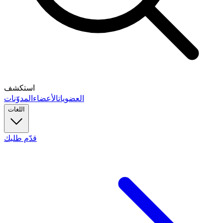
استكشف
العضويات
الأعضاء
المدوّنات
اللغات
قدّم طلبك