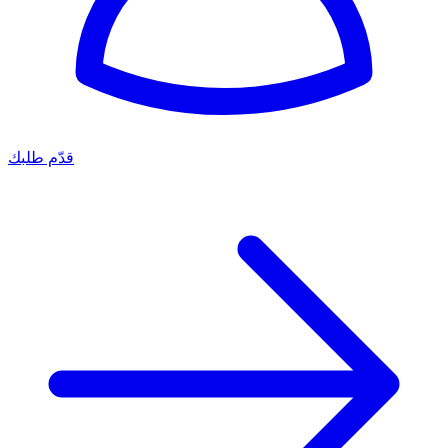
قدّم طلبك