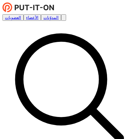
المدوّنات
الأعضاء
العضويات