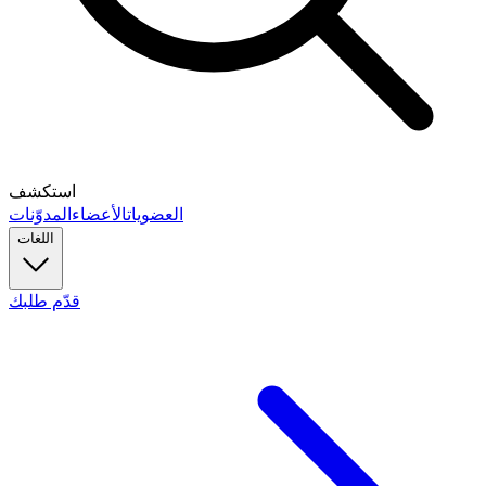
استكشف
العضويات
الأعضاء
المدوّنات
اللغات
قدّم طلبك